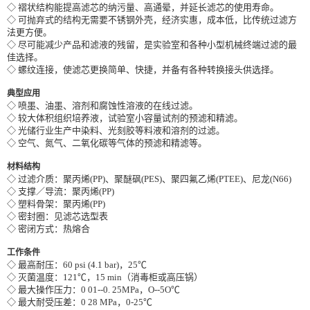
◇ 褶状结构能提高滤芯的纳污量、高通晕，并延长滤芯的使用寿命。
◇ 可抛弃式的结构无需要不锈钢外壳，经济实惠，成本低，比传统过滤方
法更方便。
◇ 尽可能减少产品和滤液的残留，是实验室和各种小型机械终端过滤的最
佳选择。
◇ 螺纹连接，使滤芯更换简单、快捷，并备有各种转换接头供选择。
典型应用
◇ 喷墨、油墨、溶剂和腐蚀性溶液的在线过滤。
◇ 较大体积组织培养液，试验室小容量试剂的预滤和精滤。
◇ 光储行业生产中染料、光刻胶等料液和溶剂的过滤。
◇ 空气、氮气、二氧化碳等气体的预滤和精滤等。
材料结构
◇ 过滤介质：聚丙烯(PP)、聚醚砜(PES)、聚四氟乙烯(PTEE)、尼龙(N66)
◇ 支撑／导流：聚丙烯(PP)
◇ 塑料骨架：聚丙烯(PP)
◇ 密封圈：见滤芯选型表
◇ 密闭方式：热熔合
工作条件
◇ 最高耐压：60 psi (4.1 bar)，25℃
◇ 灭菌温度：121℃，15 min（消毒柜或高压锅）
◇ 最大操作压力：0 01--0. 25MPa，O--5O℃
◇ 最大耐受压差：0 28 MPa，0-25℃